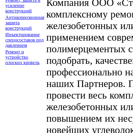
Компания ООО «Стр
Ремонт, защита и
усиление
комплексному ремо
конструкций
Антикоррозионная
железобетонных ил
защита
конструкций
применением совре
Инъектирование
спецосоставов под
давлением
полимерцементых с
Ремонт и
подобрать, качеств
устройство
плоских кровель
профессионально н
наших Партнеров. 
провести весь комп
железобетонных ил
повышением их нес
новейших углеволок